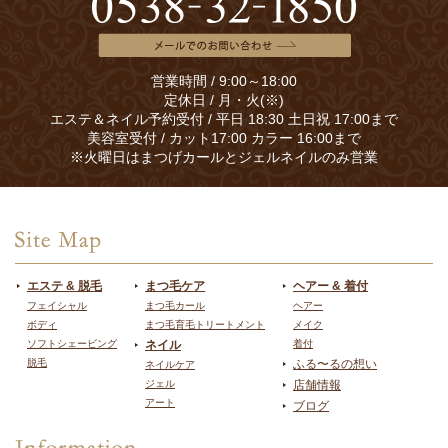
営業時間 / 9:00～18:00
定休日 / 月・火(※)
エステ＆ネイル予約受付 / 平日 18:30 土日祝 17:00まで
美容室受付 / カット17:00 カラー 16:00まで
※火曜日はまつげカールとジェルネイルのみ営業
エステ & 脱毛
まつ毛ケア
ヘアー & 着付
フェイシャル
まつ毛カール
ヘアー
ボディ
まつ毛育毛トリートメント
メイク
ソフトシェービング
ネイル
着付
脱毛
ふる〜るの想い
ネイルケア
ジェル
店舗情報
アート
ブログ