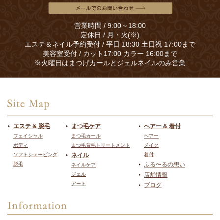
営業時間 / 9:00～18:00
定休日 / 月・火(※)
エステ＆ネイル予約受付 / 平日 18:30 土日祝 17:00まで
美容室受付 / カット17:00 カラー 16:00まで
※火曜日はまつげカールとジェルネイルのみ営業
エステ & 脱毛
まつ毛ケア
ヘアー & 着付
フェイシャル
まつ毛カール
ヘアー
ボディ
まつ毛育毛トリートメント
メイク
ソフトシェービング
ネイル
着付
脱毛
ふる〜るの想い
ネイルケア
ジェル
店舗情報
アート
ブログ