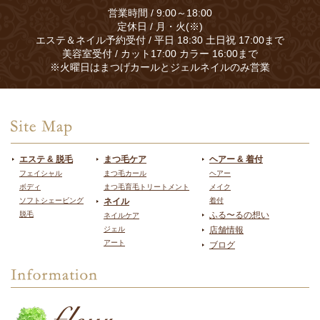
営業時間 / 9:00～18:00
定休日 / 月・火(※)
エステ＆ネイル予約受付 / 平日 18:30 土日祝 17:00まで
美容室受付 / カット17:00 カラー 16:00まで
※火曜日はまつげカールとジェルネイルのみ営業
エステ & 脱毛
まつ毛ケア
ヘアー & 着付
フェイシャル
まつ毛カール
ヘアー
ボディ
まつ毛育毛トリートメント
メイク
ソフトシェービング
ネイル
着付
脱毛
ふる〜るの想い
ネイルケア
ジェル
店舗情報
アート
ブログ