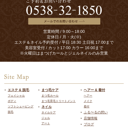
営業時間 / 9:00～18:00
定休日 / 月・火(※)
エステ＆ネイル予約受付 / 平日 18:30 土日祝 17:00まで
美容室受付 / カット17:00 カラー 16:00まで
※火曜日はまつげカールとジェルネイルのみ営業
エステ & 脱毛
まつ毛ケア
ヘアー & 着付
フェイシャル
まつ毛カール
ヘアー
ボディ
まつ毛育毛トリートメント
メイク
ソフトシェービング
ネイル
着付
脱毛
ふる〜るの想い
ネイルケア
ジェル
店舗情報
アート
ブログ