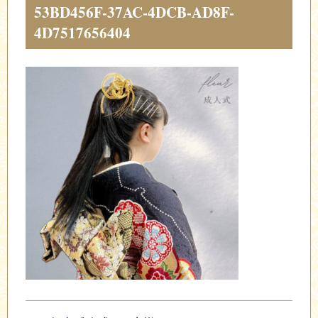
53BD456F-37AC-4DCB-AD8F-
4D7517656404